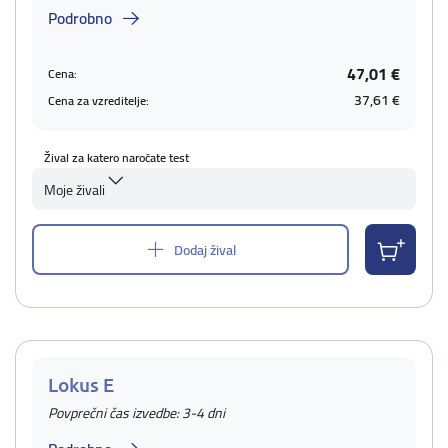
Podrobno
47,01 €
Cena:
37,61 €
Cena za vzreditelje:
Žival za katero naročate test
Moje živali
Dodaj žival
Lokus E
Povprečni čas izvedbe: 3-4 dni