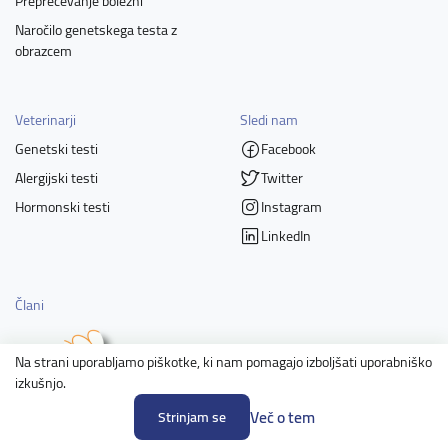
Preprečevanje bolezni
Naročilo genetskega testa z
obrazcem
Veterinarji
Sledi nam
Genetski testi
Facebook
Alergijski testi
Twitter
Hormonski testi
Instagram
LinkedIn
Člani
Na strani uporabljamo piškotke, ki nam pomagajo izboljšati uporabniško
izkušnjo.
Več o tem
Strinjam se