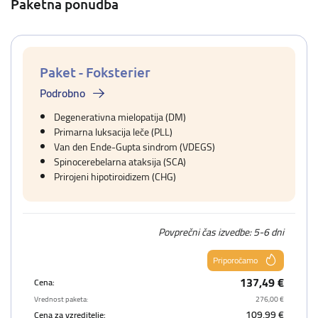
Paketna ponudba
Paket - Foksterier
Podrobno
Degenerativna mielopatija (DM)
Primarna luksacija leče (PLL)
Van den Ende-Gupta sindrom (VDEGS)
Spinocerebelarna ataksija (SCA)
Prirojeni hipotiroidizem (CHG)
Povprečni čas izvedbe: 5-6 dni
Priporočamo
137,49 €
Cena:
Vrednost paketa:
276,00 €
109,99 €
Cena za vzreditelje: