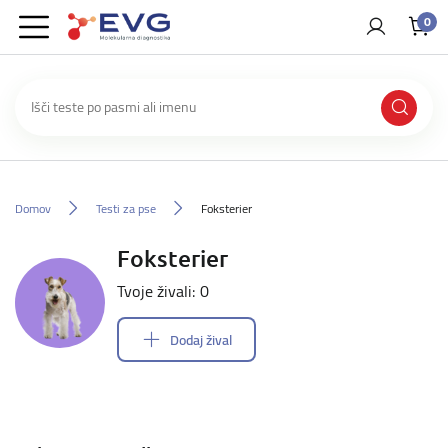
0
Domov
Testi za pse
Foksterier
Foksterier
Tvoje živali: 0
Dodaj žival