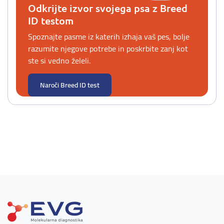
Odkrijte izvor svojega psa z Breed
ID testom
Spoznajte pasme iz katerih izhaja vaš pes, bolje
razumite njegove potrebe in poskrbite zanj kot
ste si vedno želeli.
Naroči Breed ID test