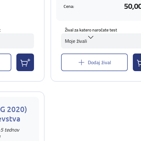
50,0
Cena:
t
Žival za katero naročate test
Moje živali
Dodaj žival
AG 2020)
evstva
-5 tednov