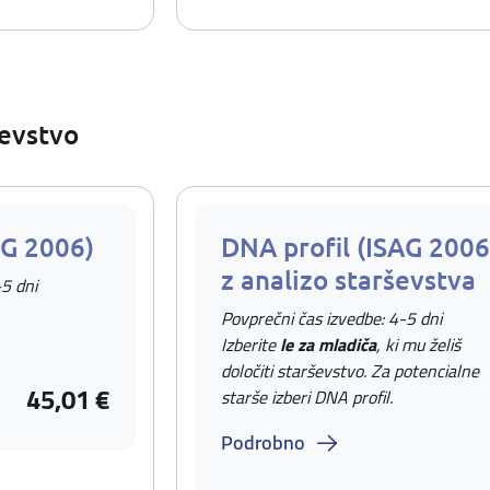
ševstvo
AG 2006)
DNA profil (ISAG 2006
z analizo starševstva
-5 dni
Povprečni čas izvedbe: 4-5 dni
Izberite
le za mladiča
, ki mu želiš
določiti starševstvo. Za potencialne
45,01 €
starše izberi DNA profil.
Podrobno