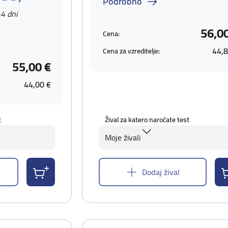
Podrobno
-4 dni
56,0
Cena:
44,8
Cena za vzreditelje:
55,00 €
44,00 €
t
Žival za katero naročate test
Moje živali
Dodaj žival