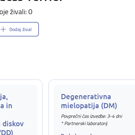
oje živali: 0
Dodaj žival
ja,
Degenerativna
a in
mielopatija (DM)
Povprečni čas izvedbe: 3-4 dni
 diskov
* Partnerski laboratorij
VDD)