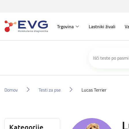
Trgovina
Lastniki živali
Vz
Domov
Testi za pse
Lucas Terrier
L
Kategorije