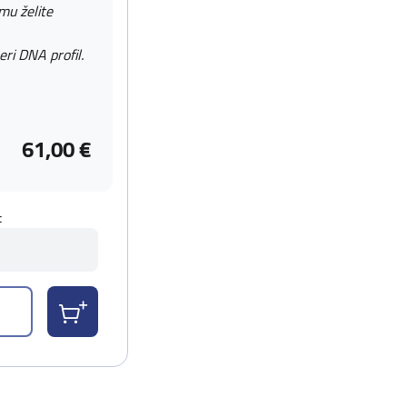
 mu želite
eri DNA profil.
61,00 €
t