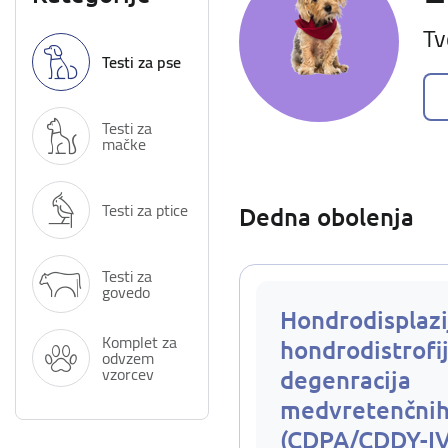
Tv
Testi za pse
Testi za
mačke
Testi za ptice
Dedna obolenja
Testi za
govedo
Hondrodisplazi
Komplet za
hondrodistrofij
odvzem
vzorcev
degenracija
medvretenčnih
(CDPA/CDDY-I