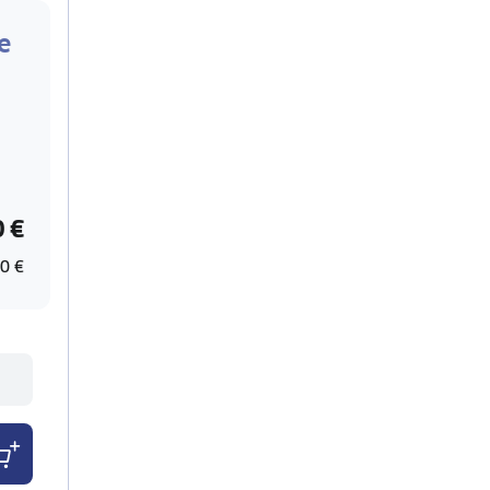
e
0 €
0 €