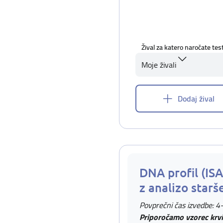
Žival za katero naročate tes
Moje živali
Dodaj žival
DNA profil (IS
z analizo starš
Povprečni čas izvedbe: 4
Priporočamo vzorec krvi