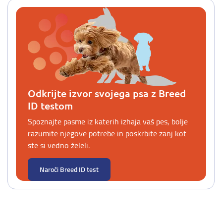
Odkrijte izvor svojega psa z Breed
ID testom
Spoznajte pasme iz katerih izhaja vaš pes, bolje
razumite njegove potrebe in poskrbite zanj kot
ste si vedno želeli.
Naroči Breed ID test