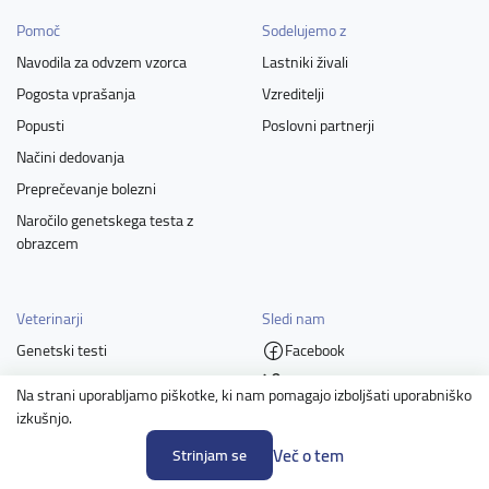
Pomoč
Sodelujemo z
Navodila za odvzem vzorca
Lastniki živali
Pogosta vprašanja
Vzreditelji
Popusti
Poslovni partnerji
Načini dedovanja
Preprečevanje bolezni
Naročilo genetskega testa z
obrazcem
Veterinarji
Sledi nam
Genetski testi
Facebook
Alergijski testi
Twitter
Na strani uporabljamo piškotke, ki nam pomagajo izboljšati uporabniško
Hormonski testi
Instagram
izkušnjo.
LinkedIn
Več o tem
Strinjam se