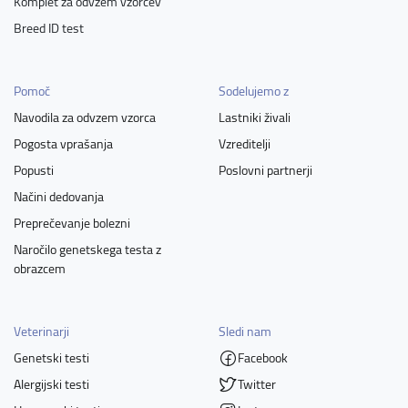
Komplet za odvzem vzorcev
Breed ID test
Pomoč
Sodelujemo z
Navodila za odvzem vzorca
Lastniki živali
Pogosta vprašanja
Vzreditelji
Popusti
Poslovni partnerji
Načini dedovanja
Preprečevanje bolezni
Naročilo genetskega testa z
obrazcem
Veterinarji
Sledi nam
Genetski testi
Facebook
Alergijski testi
Twitter