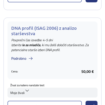
DNA profil (ISAG 2006) z analizo
starševstva
Povprečni čas izvedbe: 4-5 dni
Izberite
le za mladiča
, ki mu želiš določiti starševstvo. Za
potencialne starše izberi DNA profil.
Podrobno
50,00 €
Cena:
Žival za katero naročate test
Moje živali