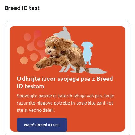
Breed ID test
Odkrijte izvor svojega psa z Breed
ID testom
Spoznajte pasme iz katerih izhaja vaš pes, bolje
razumite njegove potrebe in poskrbite zanj kot
ste si vedno želeli.
Naroči Breed ID test