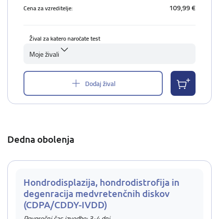
109,99 €
Cena za vzreditelje:
Žival za katero naročate test
Moje živali
Dodaj žival
Dedna obolenja
Hondrodisplazija, hondrodistrofija in
degenracija medvretenčnih diskov
(CDPA/CDDY-IVDD)
Povprečni čas izvedbe: 3-4 dni