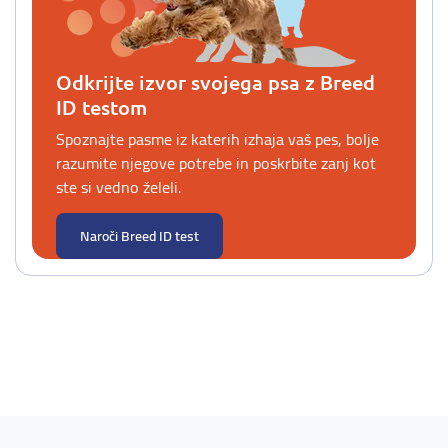
Odkrijte izvor svojega psa z Breed
ID testom
Spoznajte pasme iz katerih izhaja vaš pes, bolje
razumite njegove potrebe in poskrbite zanj kot
ste si vedno želeli.
Naroči Breed ID test