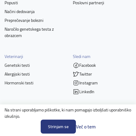
Popusti
Poslovni partnerji
Načini dedovanja
Preprečevanje bolezni
Naročilo genetskega testa z
obrazcem
Veterinarji
Sledi nam
Genetski testi
Facebook
Alergijski testi
Twitter
Hormonski testi
Instagram
LinkedIn
Na strani uporabljamo piškotke, ki nam pomagajo izboljšati uporabniško
Člani
izkušnjo.
Več o tem
Strinjam se