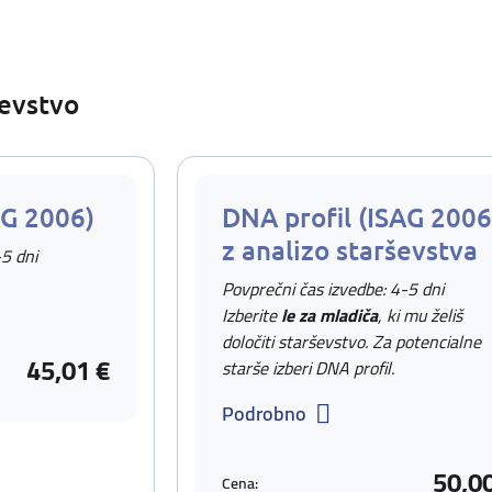
ševstvo
AG 2006)
DNA profil (ISAG 2006
z analizo starševstva
-5 dni
Povprečni čas izvedbe: 4-5 dni
Izberite
le za mladiča
, ki mu želiš
določiti starševstvo. Za potencialne
45,01 €
starše izberi DNA profil.
Podrobno
50,0
Cena: