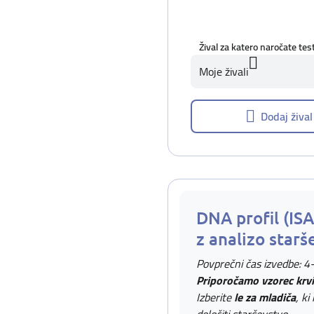
Žival za katero naročate tes
Moje živali
Dodaj žival
DNA profil (IS
z analizo starš
Povprečni čas izvedbe: 4
Priporočamo vzorec krvi
Izberite
le za mladiča
, ki