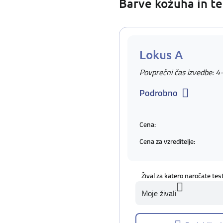
Barve kožuha in te
Lokus A
Povprečni čas izvedbe: 4
Podrobno
Cena:
Cena za vzreditelje:
Žival za katero naročate tes
Moje živali