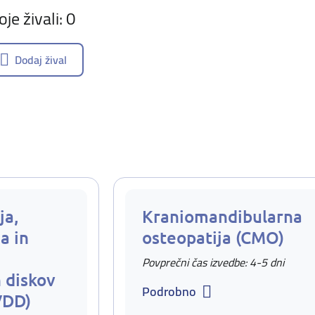
oje živali: 0
Dodaj žival
ja,
Kraniomandibularna
a in
osteopatija (CMO)
Povprečni čas izvedbe: 4-5 dni
 diskov
Podrobno
VDD)