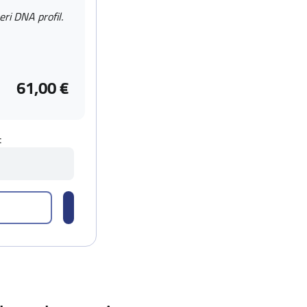
eri DNA profil.
61,00 €
t