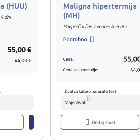
ja (HUU)
Maligna hipertermija
(MH)
-4 dni
Povprečni čas izvedbe: 4-5 dni
Podrobno
55,00 €
55,0
Cena:
44,00 €
44,0
Cena za vzreditelje:
t
Žival za katero naročate test
Moje živali
Dodaj žival