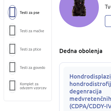
Tv
Testi za pse
Testi za mačke
Testi za ptice
Dedna obolenja
Testi za govedo
Hondrodisplazi
hondrodistrofij
Komplet za
odvzem vzorcev
degenracija
medvretenčnih
(CDPA/CDDY-I