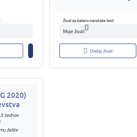
t
Žival za katero naročate test
Moje živali
Dodaj žival
AG 2020)
evstva
-5 tednov
 mu želite