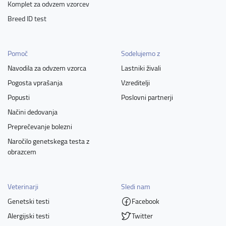
Komplet za odvzem vzorcev
Breed ID test
Pomoč
Sodelujemo z
Navodila za odvzem vzorca
Lastniki živali
Pogosta vprašanja
Vzreditelji
Popusti
Poslovni partnerji
Načini dedovanja
Preprečevanje bolezni
Naročilo genetskega testa z
obrazcem
Veterinarji
Sledi nam
Genetski testi
Facebook
Alergijski testi
Twitter