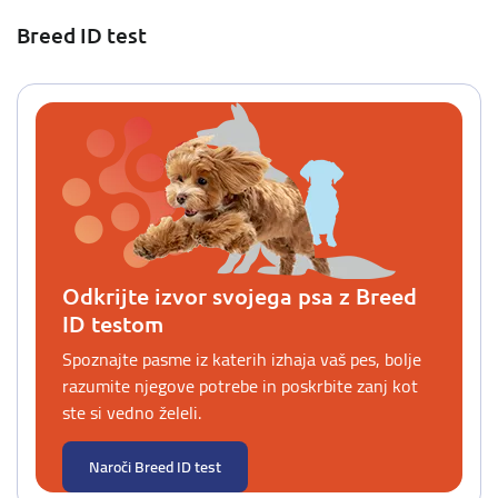
Breed ID test
Odkrijte izvor svojega psa z Breed
ID testom
Spoznajte pasme iz katerih izhaja vaš pes, bolje
razumite njegove potrebe in poskrbite zanj kot
ste si vedno želeli.
Naroči Breed ID test