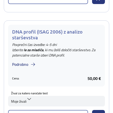
DNA profil (ISAG 2006) z analizo
starševstva
Povprečni čas izvedbe: 4-5 dni
Izberite
le za mladiča
, ki mu želiš določiti starševstvo. Za
potencialne starše izberi DNA profil.
Podrobno
50,00 €
Cena:
Žival za katero naročate test
Moje živali