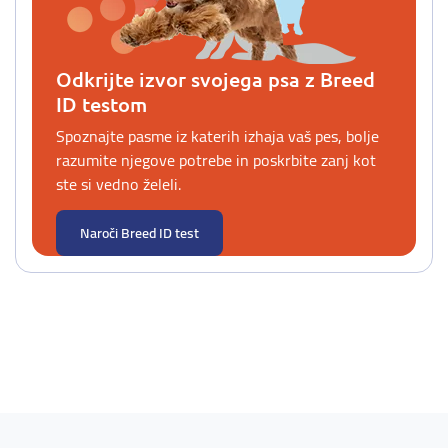
Odkrijte izvor svojega psa z Breed
ID testom
Spoznajte pasme iz katerih izhaja vaš pes, bolje
razumite njegove potrebe in poskrbite zanj kot
ste si vedno želeli.
Naroči Breed ID test