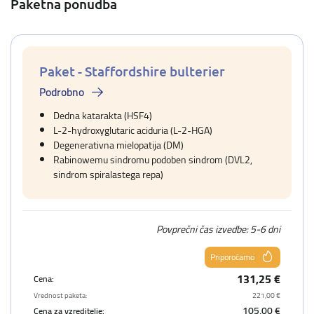
Paketna ponudba
Paket - Staffordshire bulterier
Podrobno
Dedna katarakta (HSF4)
L-2-hydroxyglutaric aciduria (L-2-HGA)
Degenerativna mielopatija (DM)
Rabinowemu sindromu podoben sindrom (DVL2,
sindrom spiralastega repa)
Povprečni čas izvedbe: 5-6 dni
Priporočamo
131,25 €
Cena:
Vrednost paketa:
221,00 €
105,00 €
Cena za vzreditelje: