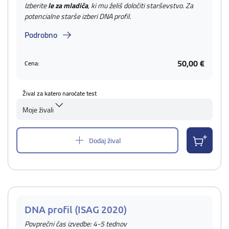
Izberite
le za mladiča
, ki mu želiš določiti starševstvo. Za
potencialne starše izberi DNA profil.
Podrobno
50,00 €
Cena:
Žival za katero naročate test
Moje živali
Dodaj žival
DNA profil (ISAG 2020)
Povprečni čas izvedbe: 4-5 tednov