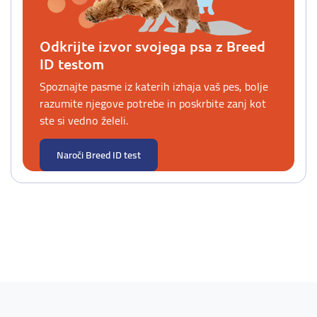
Odkrijte izvor svojega psa z Breed
ID testom
Spoznajte pasme iz katerih izhaja vaš pes, bolje
razumite njegove potrebe in poskrbite zanj kot
ste si vedno želeli.
Naroči Breed ID test