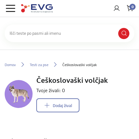
0
Domov
Testi za pse
Češkoslovaški volčjak
Češkoslovaški volčjak
Tvoje živali: 0
Dodaj žival