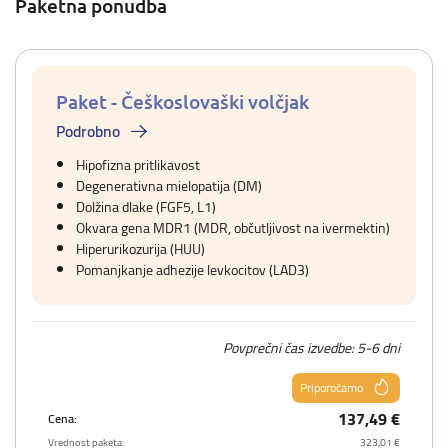
Paketna ponudba
Paket - Češkoslovaški volčjak
Podrobno
Hipofizna pritlikavost
Degenerativna mielopatija (DM)
Dolžina dlake (FGF5, L1)
Okvara gena MDR1 (MDR, občutljivost na ivermektin)
Hiperurikozurija (HUU)
Pomanjkanje adhezije levkocitov (LAD3)
Povprečni čas izvedbe: 5-6 dni
Priporočamo
137,49 €
Cena:
Vrednost paketa:
323,01 €