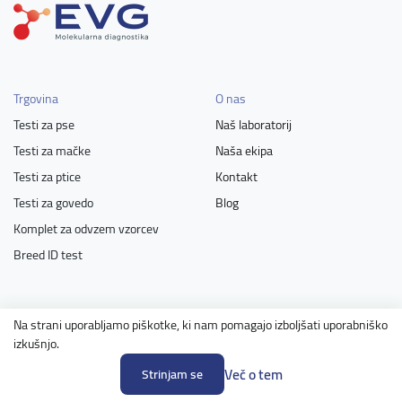
Trgovina
O nas
Testi za pse
Naš laboratorij
Testi za mačke
Naša ekipa
Testi za ptice
Kontakt
Testi za govedo
Blog
Komplet za odvzem vzorcev
Breed ID test
Pomoč
Sodelujemo z
Na strani uporabljamo piškotke, ki nam pomagajo izboljšati uporabniško
Navodila za odvzem vzorca
Lastniki živali
izkušnjo.
Pogosta vprašanja
Vzreditelji
Več o tem
Strinjam se
Popusti
Poslovni partnerji