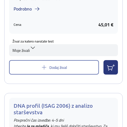
Podrobno
45,01 €
Cena:
Žival za katero naročate test
Moje živali
Dodaj žival
DNA profil (ISAG 2006) z analizo
starševstva
Povprečni čas izvedbe: 4-5 dni
Izberite
le za mladiča
, ki mu želiš določiti starševstvo. Za