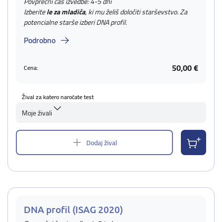
Povprečni čas izvedbe: 4-5 dni
Izberite
le za mladiča
, ki mu želiš določiti starševstvo. Za
potencialne starše izberi DNA profil.
Podrobno
50,00 €
Cena:
Žival za katero naročate test
Moje živali
Dodaj žival
DNA profil (ISAG 2020)