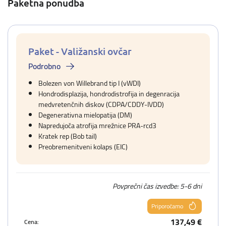
Paketna ponudba
Paket - Valižanski ovčar
Podrobno
Bolezen von Willebrand tip I (vWDI)
Hondrodisplazija, hondrodistrofija in degenracija
medvretenčnih diskov (CDPA/CDDY-IVDD)
Degenerativna mielopatija (DM)
Napredujoča atrofija mrežnice PRA-rcd3
Kratek rep (Bob tail)
Preobremenitveni kolaps (EIC)
Povprečni čas izvedbe: 5-6 dni
Priporočamo
137,49 €
Cena: