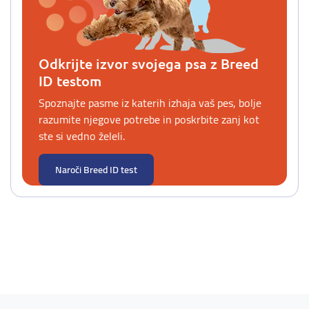
Odkrijte izvor svojega psa z Breed
ID testom
Spoznajte pasme iz katerih izhaja vaš pes, bolje
razumite njegove potrebe in poskrbite zanj kot
ste si vedno želeli.
Naroči Breed ID test