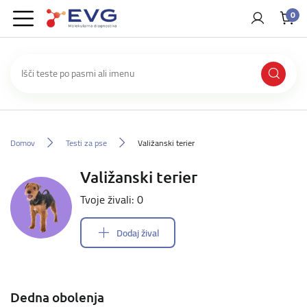
0
Domov
Testi za pse
Valižanski terier
Valižanski terier
Tvoje živali: 0
Dodaj žival
Dedna obolenja