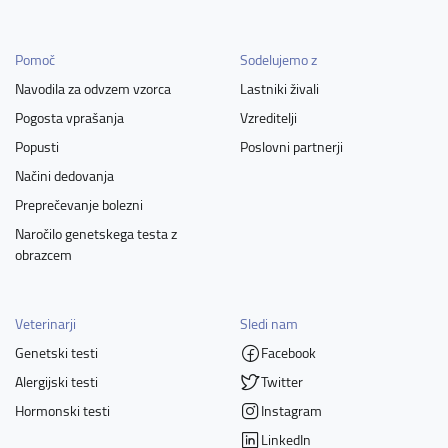
Pomoč
Sodelujemo z
Navodila za odvzem vzorca
Lastniki živali
Pogosta vprašanja
Vzreditelji
Popusti
Poslovni partnerji
Načini dedovanja
Preprečevanje bolezni
Naročilo genetskega testa z
obrazcem
Veterinarji
Sledi nam
Genetski testi
Facebook
Alergijski testi
Twitter
Hormonski testi
Instagram
LinkedIn