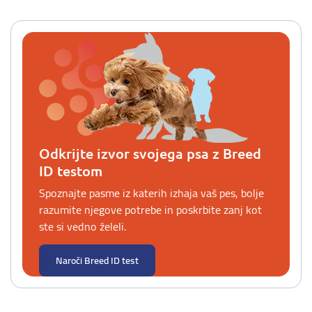
Odkrijte izvor svojega psa z Breed
ID testom
Spoznajte pasme iz katerih izhaja vaš pes, bolje
razumite njegove potrebe in poskrbite zanj kot
ste si vedno želeli.
Naroči Breed ID test