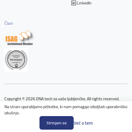
LinkedIn
Člani
Copyright © 2026 DNA testi za vaše ljubljenčke. All rights reserved.
Na strani uporabljamo piškotke, ki nam pomagajo izboljšati uporabniško
Pravila in pogoji uporabe
izkušnjo.
Več o tem
Strinjam se
Politika zasebnosti