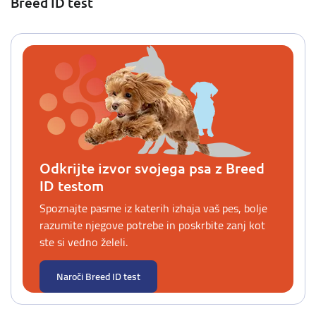
Breed ID test
Odkrijte izvor svojega psa z Breed
ID testom
Spoznajte pasme iz katerih izhaja vaš pes, bolje
razumite njegove potrebe in poskrbite zanj kot
ste si vedno želeli.
Naroči Breed ID test