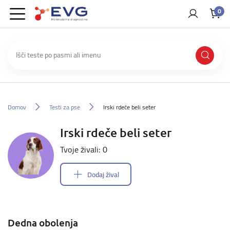
0
Domov
Testi za pse
Irski rdeče beli seter
Irski rdeče beli seter
Tvoje živali: 0
Dodaj žival
Dedna obolenja