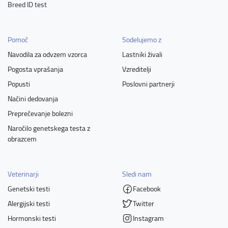
Breed ID test
Pomoč
Sodelujemo z
Navodila za odvzem vzorca
Lastniki živali
Pogosta vprašanja
Vzreditelji
Popusti
Poslovni partnerji
Načini dedovanja
Preprečevanje bolezni
Naročilo genetskega testa z
obrazcem
Veterinarji
Sledi nam
Genetski testi
Facebook
Alergijski testi
Twitter
Hormonski testi
Instagram