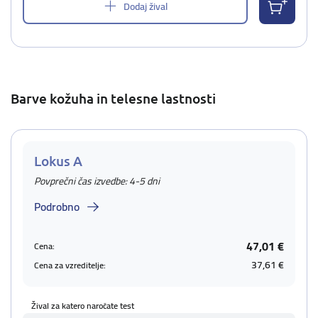
Dodaj žival
Barve kožuha in telesne lastnosti
Lokus A
Povprečni čas izvedbe: 4-5 dni
Podrobno
47,01 €
Cena:
37,61 €
Cena za vzreditelje:
Žival za katero naročate test