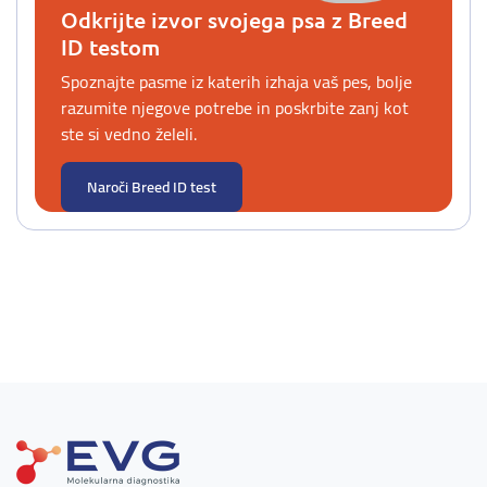
Odkrijte izvor svojega psa z Breed
ID testom
Spoznajte pasme iz katerih izhaja vaš pes, bolje
razumite njegove potrebe in poskrbite zanj kot
ste si vedno želeli.
Naroči Breed ID test