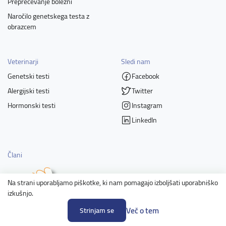
Preprečevanje bolezni
Naročilo genetskega testa z
obrazcem
Veterinarji
Sledi nam
Genetski testi
Facebook
Alergijski testi
Twitter
Hormonski testi
Instagram
LinkedIn
Člani
Na strani uporabljamo piškotke, ki nam pomagajo izboljšati uporabniško
izkušnjo.
Več o tem
Strinjam se