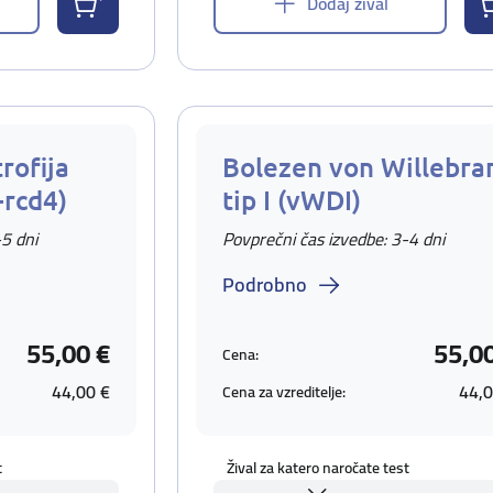
Dodaj žival
rofija
Bolezen von Willebra
-rcd4)
tip I (vWDI)
-5 dni
Povprečni čas izvedbe: 3-4 dni
Podrobno
55,00 €
55,0
Cena:
44,00 €
44,0
Cena za vzreditelje:
t
Žival za katero naročate test