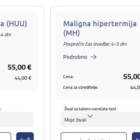
ja (HUU)
Maligna hipertermija
(MH)
-4 dni
Povprečni čas izvedbe: 4-5 dni
Podrobno
55,00 €
55,0
Cena:
44,00 €
44,0
Cena za vzreditelje:
t
Žival za katero naročate test
Moje živali