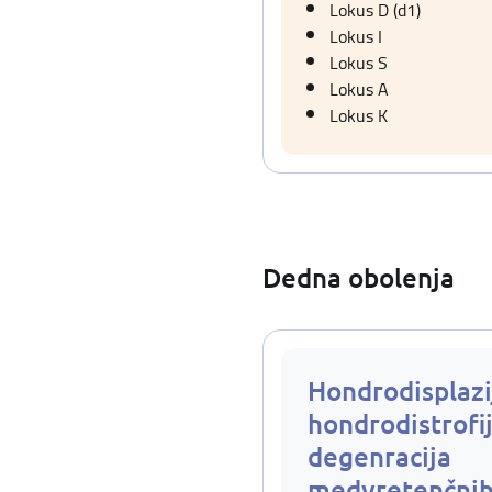
Lokus D (d1)
Lokus I
Lokus S
Lokus A
Lokus K
Dedna obolenja
Hondrodisplazi
hondrodistrofij
degenracija
medvretenčnih