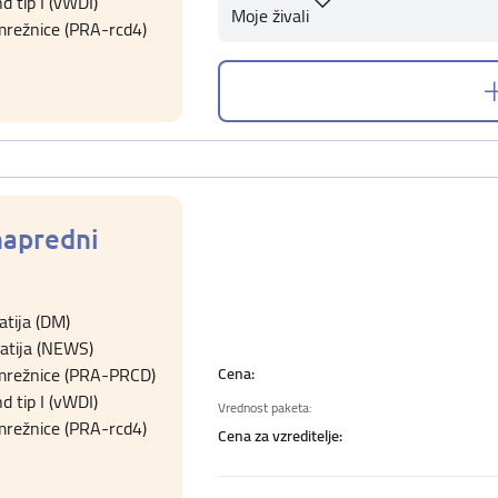
d tip I (vWDI)
Moje živali
mrežnice (PRA-rcd4)
napredni
tija (DM)
atija (NEWS)
 mrežnice (PRA-PRCD)
Cena:
d tip I (vWDI)
Vrednost paketa:
mrežnice (PRA-rcd4)
Cena za vzreditelje: