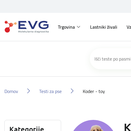
Trgovina
Lastniki živali
Vz
Domov
Testi za pse
Koder - toy
K
Kategorije