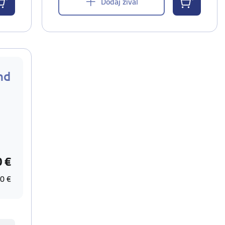
Dodaj žival
nd
0 €
0 €