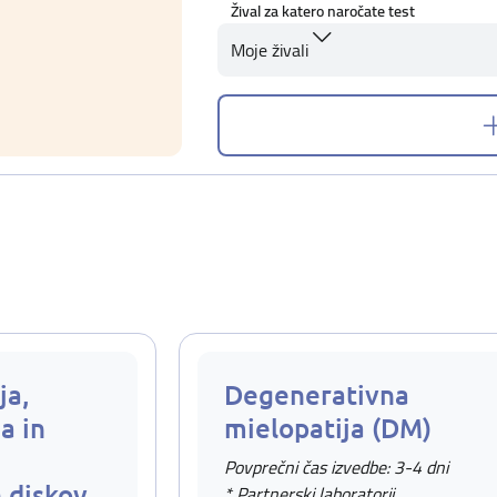
Žival za katero naročate test
Moje živali
ja,
Degenerativna
a in
mielopatija (DM)
Povprečni čas izvedbe: 3-4 dni
 diskov
* Partnerski laboratorij