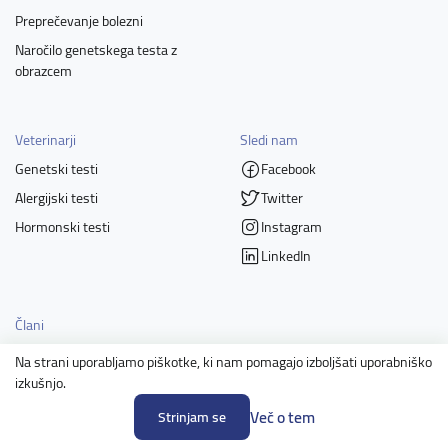
Preprečevanje bolezni
Naročilo genetskega testa z
obrazcem
Veterinarji
Sledi nam
Genetski testi
Facebook
Alergijski testi
Twitter
Hormonski testi
Instagram
LinkedIn
Člani
Na strani uporabljamo piškotke, ki nam pomagajo izboljšati uporabniško
izkušnjo.
Več o tem
Strinjam se