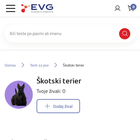
0
Domov
Testi za pse
Škotski terier
Škotski terier
Tvoje živali: 0
Dodaj žival