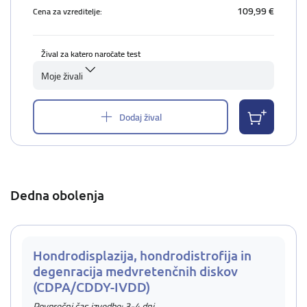
109,99 €
Cena za vzreditelje:
Žival za katero naročate test
Moje živali
Dodaj žival
Dedna obolenja
Hondrodisplazija, hondrodistrofija in
degenracija medvretenčnih diskov
(CDPA/CDDY-IVDD)
Povprečni čas izvedbe: 3-4 dni