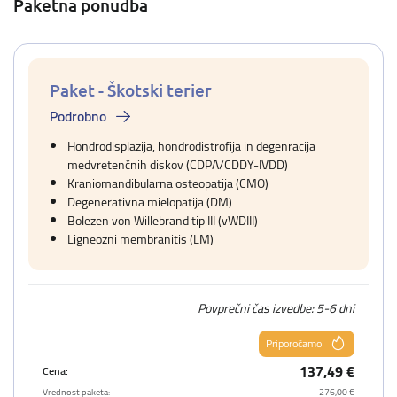
Paketna ponudba
Paket - Škotski terier
Podrobno
Hondrodisplazija, hondrodistrofija in degenracija
medvretenčnih diskov (CDPA/CDDY-IVDD)
Kraniomandibularna osteopatija (CMO)
Degenerativna mielopatija (DM)
Bolezen von Willebrand tip III (vWDIII)
Ligneozni membranitis (LM)
Povprečni čas izvedbe: 5-6 dni
Priporočamo
137,49 €
Cena:
Vrednost paketa:
276,00 €