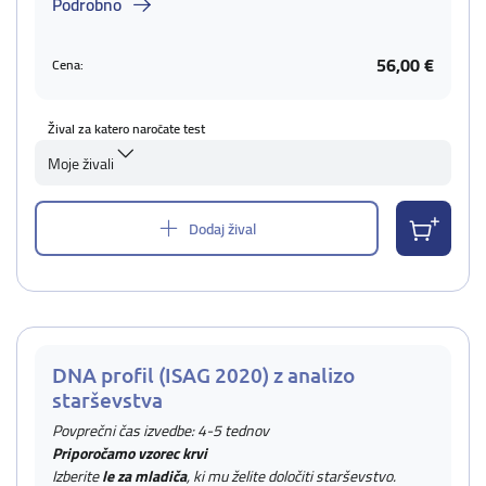
Podrobno
56,00 €
Cena:
Žival za katero naročate test
Moje živali
Dodaj žival
DNA profil (ISAG 2020) z analizo
starševstva
Povprečni čas izvedbe: 4-5 tednov
Priporočamo vzorec krvi
Izberite
le za mladiča
, ki mu želite določiti starševstvo.