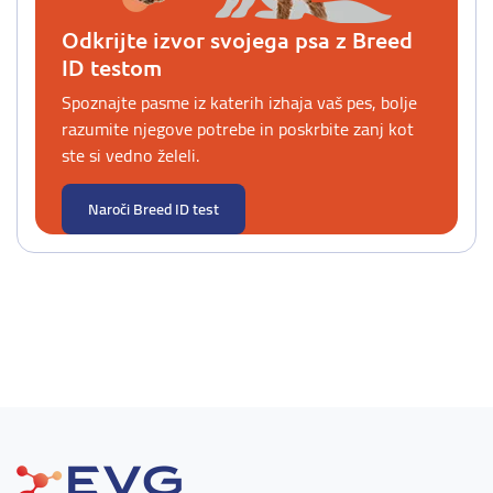
Odkrijte izvor svojega psa z Breed
ID testom
Spoznajte pasme iz katerih izhaja vaš pes, bolje
razumite njegove potrebe in poskrbite zanj kot
ste si vedno želeli.
Naroči Breed ID test