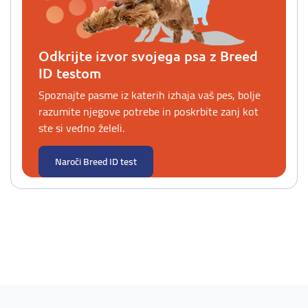
Odkrijte izvor svojega psa z Breed
ID testom
Spoznajte pasme iz katerih izhaja vaš pes, bolje
razumite njegove potrebe in poskrbite zanj kot
ste si vedno želeli.
Naroči Breed ID test