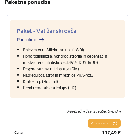
Paketna ponudba
Paket - Valižanski ovčar
Podrobno
Bolezen von Willebrand tip I (vWDI)
Hondrodisplazija, hondrodistrofija in degenracija
medvretenčnih diskov (CDPA/CDDY-IVDD)
Degenerativna mielopatija (DM)
Napredujoča atrofija mrežnice PRA-rcd3
Kratek rep (Bob tail)
Preobremenitveni kolaps (EIC)
Povprečni čas izvedbe: 5-6 dni
Priporočamo
137,49 €
Cena: