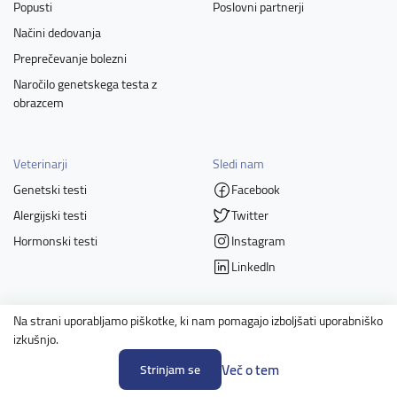
Popusti
Poslovni partnerji
Načini dedovanja
Preprečevanje bolezni
Naročilo genetskega testa z
obrazcem
Veterinarji
Sledi nam
Genetski testi
Facebook
Alergijski testi
Twitter
Hormonski testi
Instagram
LinkedIn
Na strani uporabljamo piškotke, ki nam pomagajo izboljšati uporabniško
Člani
izkušnjo.
Več o tem
Strinjam se