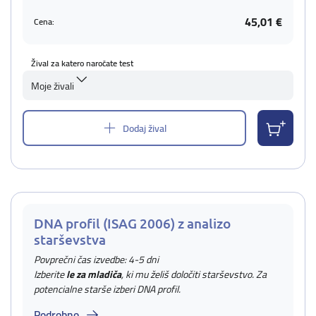
45,01 €
Cena:
Žival za katero naročate test
Moje živali
Dodaj žival
DNA profil (ISAG 2006) z analizo
starševstva
Povprečni čas izvedbe: 4-5 dni
Izberite
le za mladiča
, ki mu želiš določiti starševstvo. Za
potencialne starše izberi DNA profil.
Podrobno