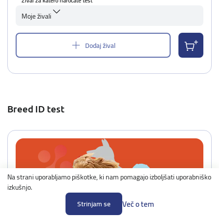
Žival za katero naročate test
Moje živali
Dodaj žival
Breed ID test
Na strani uporabljamo piškotke, ki nam pomagajo izboljšati uporabniško
izkušnjo.
Več o tem
Strinjam se