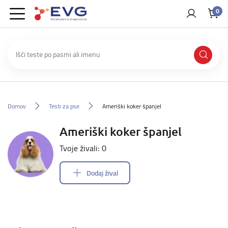
0
Domov
Testi za pse
Ameriški koker španjel
Ameriški koker španjel
Tvoje živali: 0
Dodaj žival