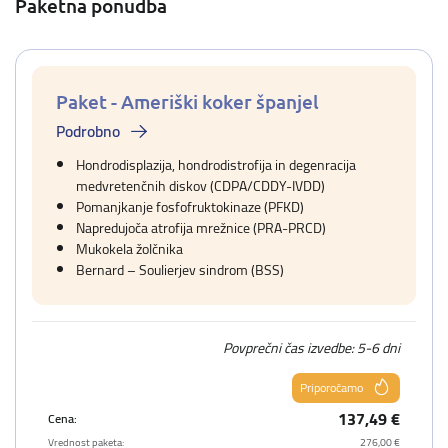
Paketna ponudba
Paket - Ameriški koker španjel
Podrobno
Hondrodisplazija, hondrodistrofija in degenracija
medvretenčnih diskov (CDPA/CDDY-IVDD)
Pomanjkanje fosfofruktokinaze (PFKD)
Napredujoča atrofija mrežnice (PRA-PRCD)
Mukokela žolčnika
Bernard – Soulierjev sindrom (BSS)
Povprečni čas izvedbe: 5-6 dni
Priporočamo
137,49 €
Cena:
Vrednost paketa:
276,00 €