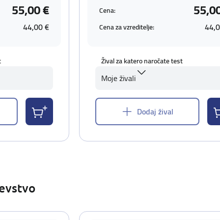
55,00 €
55,0
Cena:
44,00 €
44,0
Cena za vzreditelje:
t
Žival za katero naročate test
Moje živali
Dodaj žival
ševstvo