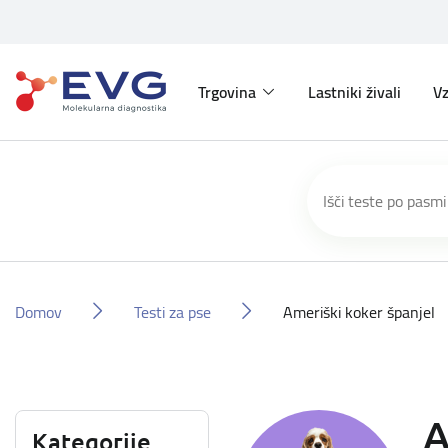
Trgovina
Lastniki živali
Vz
Domov
Testi za pse
Ameriški koker španjel
A
Kategorije