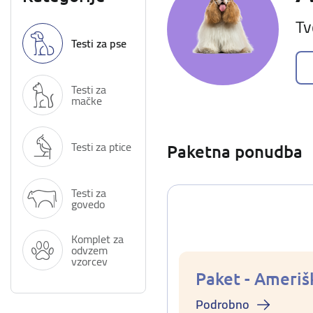
Tv
Testi za pse
Testi za
mačke
Testi za ptice
Paketna ponudba
Testi za
govedo
Komplet za
odvzem
vzorcev
Paket - Ameriš
Podrobno