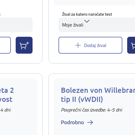
t
Žival za katero naročate test
Moje živali
Dodaj žival
eta 2
Bolezen von Willebra
vost
tip II (vWDII)
-4 dni
Povprečni čas izvedbe: 4-5 dni
Podrobno