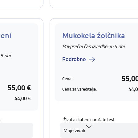
eni
Mukokela žolčnika
Povprečni čas izvedbe: 4-5 dni
-5 dni
Podrobno
55,0
Cena:
55,00 €
44,0
Cena za vzreditelje:
44,00 €
t
Žival za katero naročate test
Moje živali