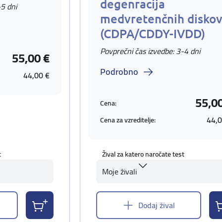
degenracija
-5 dni
medvretenčnih disko
(CDPA/CDDY-IVDD)
Povprečni čas izvedbe: 3-4 dni
55,00 €
Podrobno
44,00 €
55,0
Cena:
44,0
Cena za vzreditelje:
t
Žival za katero naročate test
Moje živali
Dodaj žival