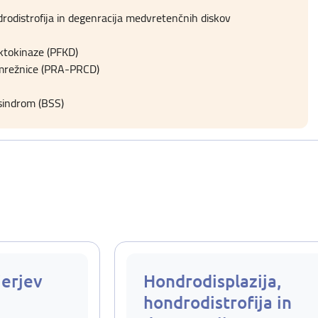
drodistrofija in degenracija medvretenčnih diskov
ktokinaze (PFKD)
 mrežnice (PRA-PRCD)
sindrom (BSS)
ierjev
Hondrodisplazija,
hondrodistrofija in