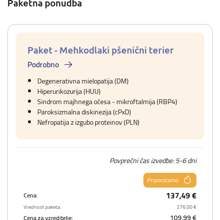
Paketna ponudba
Paket - Mehkodlaki pšenični terier
Podrobno
Degenerativna mielopatija (DM)
Hiperurikozurija (HUU)
Sindrom majhnega očesa - mikroftalmija (RBP4)
Paroksizmalna diskinezija (cPxD)
Nefropatija z izgubo proteinov (PLN)
Povprečni čas izvedbe: 5-6 dni
Priporočamo
137,49 €
Cena:
Vrednost paketa:
276,00 €
109,99 €
Cena za vzreditelje: