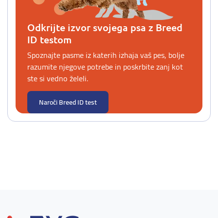
Odkrijte izvor svojega psa z Breed
ID testom
Spoznajte pasme iz katerih izhaja vaš pes, bolje
razumite njegove potrebe in poskrbite zanj kot
ste si vedno želeli.
Naroči Breed ID test