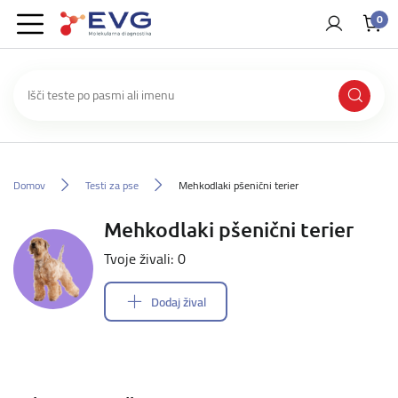
0
Domov
Testi za pse
Mehkodlaki pšenični terier
Mehkodlaki pšenični terier
Tvoje živali: 0
Dodaj žival