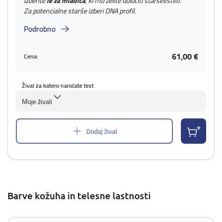
Izberite
le za mladiča
, ki mu želite določiti starševstvo.
Za potencialne starše izberi DNA profil.
Podrobno
61,00 €
Cena:
Žival za katero naročate test
Moje živali
Dodaj žival
Barve kožuha in telesne lastnosti