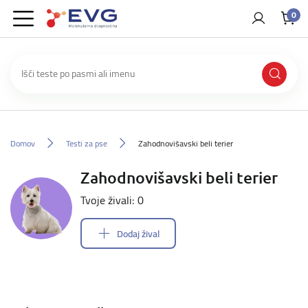
0
Domov
Testi za pse
Zahodnovišavski beli terier
Zahodnovišavski beli terier
Tvoje živali: 0
Dodaj žival