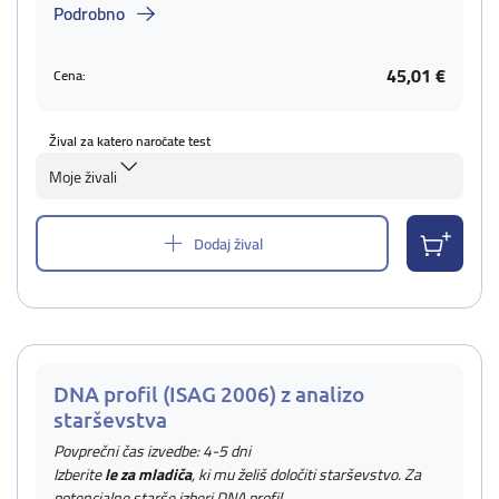
Podrobno
45,01 €
Cena:
Žival za katero naročate test
Moje živali
Dodaj žival
DNA profil (ISAG 2006) z analizo
starševstva
Povprečni čas izvedbe: 4-5 dni
Izberite
le za mladiča
, ki mu želiš določiti starševstvo. Za
potencialne starše izberi DNA profil.