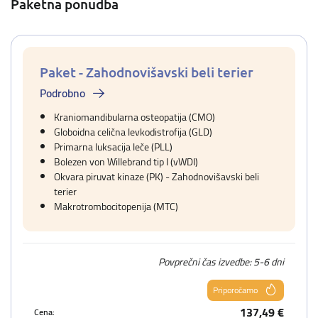
Paketna ponudba
Paket - Zahodnovišavski beli terier
Podrobno
Kraniomandibularna osteopatija (CMO)
Globoidna celična levkodistrofija (GLD)
Primarna luksacija leče (PLL)
Bolezen von Willebrand tip I (vWDI)
Okvara piruvat kinaze (PK) - Zahodnovišavski beli
terier
Makrotrombocitopenija (MTC)
Povprečni čas izvedbe: 5-6 dni
Priporočamo
137,49 €
Cena: