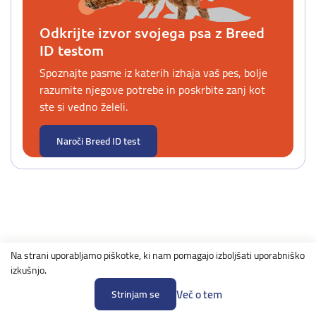
Odkrijte izvor svojega psa z Breed
ID testom
Spoznajte pasme iz katerih izhaja vaš pes, bolje
razumite njegove potrebe in poskrbite zanj kot
ste si vedno želeli.
Naroči Breed ID test
Na strani uporabljamo piškotke, ki nam pomagajo izboljšati uporabniško
izkušnjo.
Več o tem
Strinjam se