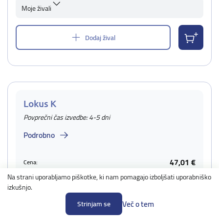
Moje živali
Dodaj žival
Lokus K
Povprečni čas izvedbe: 4-5 dni
Podrobno
47,01 €
Cena:
37,61 €
Cena za vzreditelje:
Na strani uporabljamo piškotke, ki nam pomagajo izboljšati uporabniško
izkušnjo.
Več o tem
Žival za katero naročate test
Strinjam se