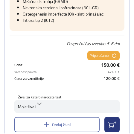
Mišična distrofija (GRMD)
Nevronska ceroidna lipofuscinoza (NCL-GR)
Osteogenesis imperfecta (OI) - zlati prinašalec
Ihtioza tip 2 (ICT2)
Povprečni čas izvedbe: 5-6 dni
Priporočamo
150,00 €
Cena:
Vrednost paketa:
441,00 €
120,00 €
Cena za vzreditelje:
Žival za katero naročate test
Moje živali
Dodaj žival