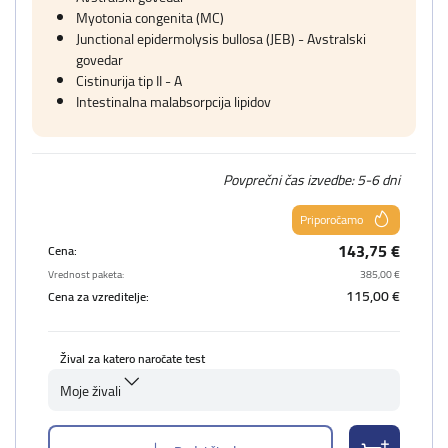
Myotonia congenita (MC)
Junctional epidermolysis bullosa (JEB) - Avstralski
govedar
Cistinurija tip II - A
Intestinalna malabsorpcija lipidov
Povprečni čas izvedbe: 5-6 dni
Priporočamo
143,75 €
Cena:
Vrednost paketa:
385,00 €
115,00 €
Cena za vzreditelje:
Žival za katero naročate test
Moje živali