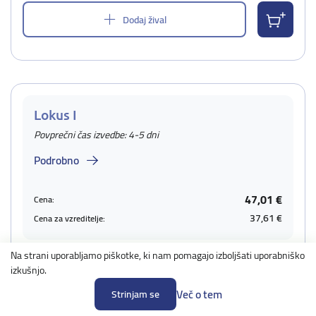
Dodaj žival
Lokus I
Povprečni čas izvedbe: 4-5 dni
Podrobno
47,01 €
Cena:
37,61 €
Cena za vzreditelje:
Na strani uporabljamo piškotke, ki nam pomagajo izboljšati uporabniško
Žival za katero naročate test
izkušnjo.
Moje živali
Več o tem
Strinjam se