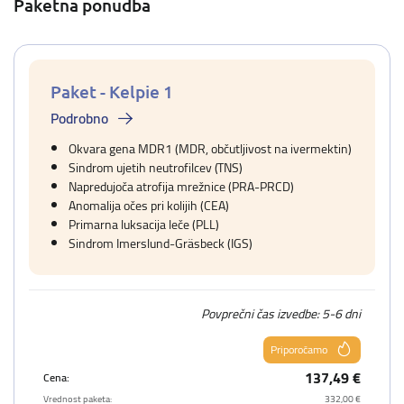
Paketna ponudba
Paket - Kelpie 1
Podrobno
Okvara gena MDR1 (MDR, občutljivost na ivermektin)
Sindrom ujetih neutrofilcev (TNS)
Napredujoča atrofija mrežnice (PRA-PRCD)
Anomalija očes pri kolijih (CEA)
Primarna luksacija leče (PLL)
Sindrom Imerslund-Gräsbeck (IGS)
Povprečni čas izvedbe: 5-6 dni
Priporočamo
137,49 €
Cena:
Vrednost paketa:
332,00 €