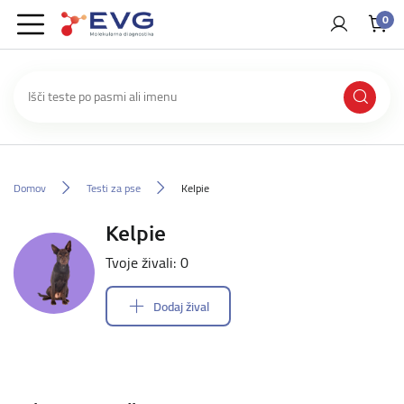
0
Domov
Testi za pse
Kelpie
Kelpie
Tvoje živali: 0
Dodaj žival