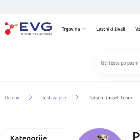
Trgovina
Lastniki živali
Vz
Domov
Testi za pse
Parson Russell terier
P
Kategorije