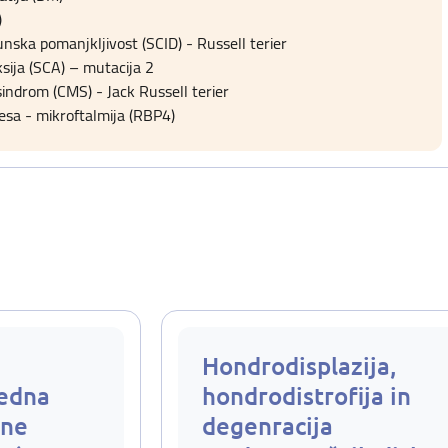
)
ska pomanjkljivost (SCID) - Russell terier
sija (SCA) – mutacija 2
 sindrom (CMS) - Jack Russell terier
sa - mikroftalmija (RBP4)
Hondrodisplazija,
Dedna
hondrodistrofija in
bne
degenracija