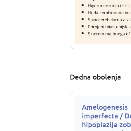
Hiperurikozurija (HUU
Huda kombinirana imun
Spinocerebelarna atak
Prirojeni miastenijski
Sindrom majhnega oče
Dedna obolenja
Amelogenesis
imperfecta / 
hipoplazija zo