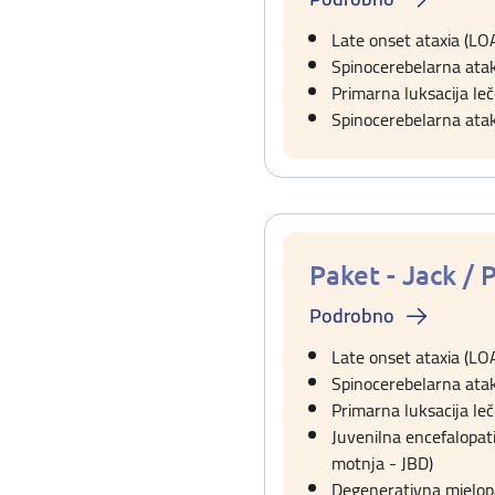
Late onset ataxia (LO
Spinocerebelarna atak
Primarna luksacija leč
Spinocerebelarna atak
Paket - Jack /
Podrobno
Late onset ataxia (LO
Spinocerebelarna atak
Primarna luksacija leč
Juvenilna encefalopat
motnja - JBD)
Degenerativna mielopa