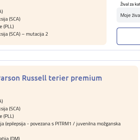
Žival za ka
A)
Moje živa
sija (SCA)
e (PLL)
sija (SCA) – mutacija 2
 Parson Russell terier premium
A)
sija (SCA)
e (PLL)
ija (epilepsija - povezana s PITRM1 / juvenilna možganska
tija (DM)