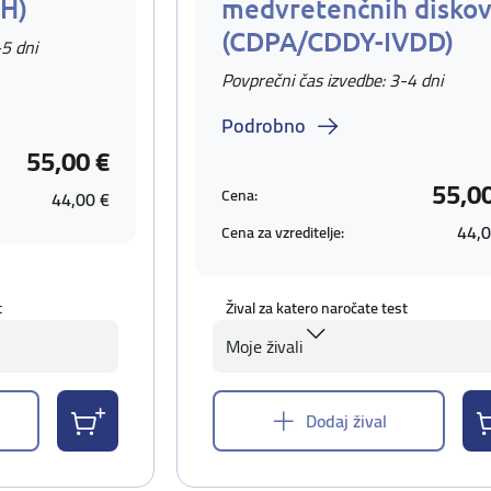
EH)
medvretenčnih disko
(CDPA/CDDY-IVDD)
-5 dni
Povprečni čas izvedbe: 3-4 dni
Podrobno
55,00 €
55,0
Cena:
44,00 €
44,0
Cena za vzreditelje:
t
Žival za katero naročate test
Moje živali
Dodaj žival