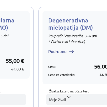
larna
Degenerativna
MO)
mielopatija (DM)
-5 dni
Povprečni čas izvedbe: 3-4 dni
* Partnerski laboratorij
Podrobno
55,00 €
56,0
Cena:
44,00 €
44,8
Cena za vzreditelje:
t
Žival za katero naročate test
Moje živali