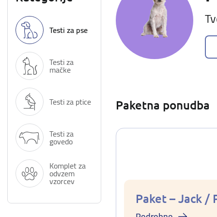
Tv
Testi za pse
Testi za
mačke
Testi za ptice
Paketna ponudba
Testi za
govedo
Komplet za
odvzem
vzorcev
Paket – Jack / 
Podrobno