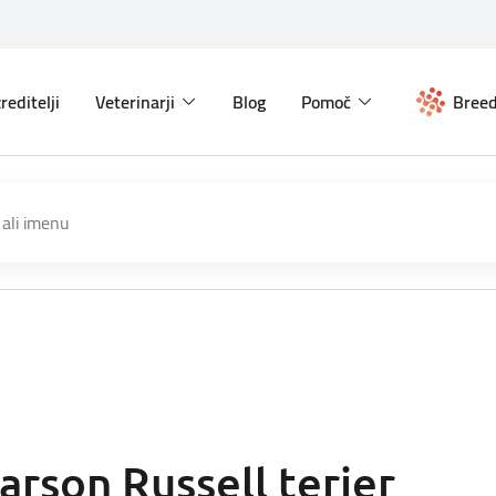
reditelji
Veterinarji
Blog
Pomoč
Breed
arson Russell terier