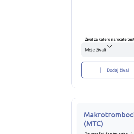
Žival za katero naročate tes
Moje živali
Dodaj žival
Makrotromboci
(MTC)