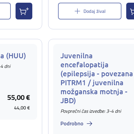
Dodaj žival
ja (HUU)
Juvenilna
encefalopatija
-4 dni
(epilepsija - povezana
PITRM1 / juvenilna
možganska motnja -
55,00 €
JBD)
44,00 €
Povprečni čas izvedbe: 3-4 dni
Podrobno