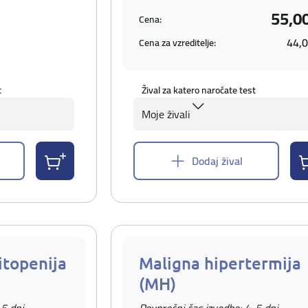
55,0
Cena:
44,0
Cena za vzreditelje:
t
Žival za katero naročate test
Moje živali
Dodaj žival
topenija
Maligna hipertermija
(MH)