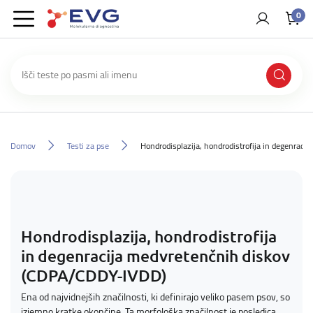
0
Domov
Testi za pse
Hondrodisplazija, hondrodistrofija in degenrac
Hondrodisplazija, hondrodistrofija
in degenracija medvretenčnih diskov
(CDPA/CDDY-IVDD)
Ena od najvidnejših značilnosti, ki definirajo veliko pasem psov, so
izjemno kratke okončine. Ta morfološka značilnost je posledica