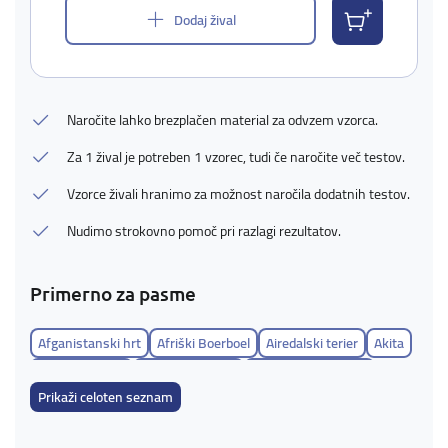
Dodaj žival
Naročite lahko brezplačen material za odvzem vzorca.
Za 1 žival je potreben 1 vzorec, tudi če naročite več testov.
Vzorce živali hranimo za možnost naročila dodatnih testov.
Nudimo strokovno pomoč pri razlagi rezultatov.
Primerno za pasme
Afganistanski hrt
Afriški Boerboel
Airedalski terier
Akita
Aljaški Klee Kai
Aljaški malamut
Alpski brak jazbečar
Prikaži celoten seznam
Ameriška akita
Ameriški buldog
Ameriški eskimski špic
Ameriški goli terier
Ameriški koker španjel