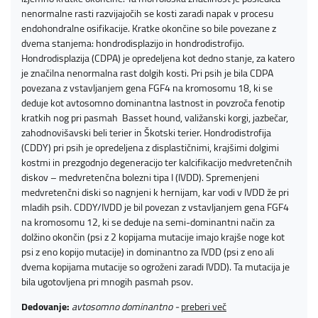
nenormalne rasti razvijajočih se kosti zaradi napak v procesu
endohondralne osifikacije. Kratke okončine so bile povezane z
dvema stanjema: hondrodisplazijo in hondrodistrofijo.
Hondrodisplazija (CDPA) je opredeljena kot dedno stanje, za katero
je značilna nenormalna rast dolgih kosti. Pri psih je bila CDPA
povezana z vstavljanjem gena FGF4 na kromosomu 18, ki se
deduje kot avtosomno dominantna lastnost in povzroča fenotip
kratkih nog pri pasmah Basset hound, valižanski korgi, jazbečar,
zahodnovišavski beli terier in Škotski terier. Hondrodistrofija
(CDDY) pri psih je opredeljena z displastičnimi, krajšimi dolgimi
kostmi in prezgodnjo degeneracijo ter kalcifikacijo medvretenčnih
diskov – medvretenčna bolezni tipa I (IVDD). Spremenjeni
medvretenčni diski so nagnjeni k hernijam, kar vodi v IVDD že pri
mladih psih. CDDY/IVDD je bil povezan z vstavljanjem gena FGF4
na kromosomu 12, ki se deduje na semi-dominantni način za
dolžino okončin (psi z 2 kopijama mutacije imajo krajše noge kot
psi z eno kopijo mutacije) in dominantno za IVDD (psi z eno ali
dvema kopijama mutacije so ogroženi zaradi IVDD). Ta mutacija je
bila ugotovljena pri mnogih pasmah psov.
Dedovanje:
avtosomno
dominantno -
preberi več