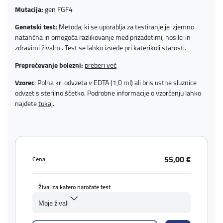
Mutacija:
gen FGF4
Genetski test:
Metoda, ki se uporablja za testiranje je izjemno
natančna in omogoča razlikovanje med prizadetimi, nosilci in
zdravimi živalmi. Test se lahko izvede pri katerikoli starosti.
Preprečevanje bolezni:
preberi več
Vzorec
: Polna kri odvzeta v EDTA (1,0 ml) ali bris ustne sluznice
odvzet s sterilno ščetko. Podrobne informacije o vzorčenju lahko
najdete
tukaj
.
55,00 €
Cena:
Žival za katero naročate test
Moje živali