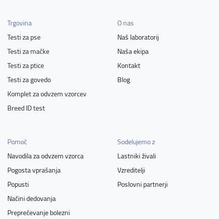
Argentinski pes
Arieški ptičar
Arieški zajčar
Arteški gonič
Arteško normandijski baset
Trgovina
O nas
Australian Stumpy Tail Cattle Dog
Auvernejski ptičar
Testi za pse
Naš laboratorij
Avstralski govedar
Avstralski ovčar
Testi za mačke
Naša ekipa
Avstralski ovčar- miniaturni
Avstralski ovčar- toy
Testi za ptice
Kontakt
Avstralski svilnati terier
Avstralski terier
Testi za govedo
Blog
Avstrijski kratkodlaki pinč
Azavak
Komplet za odvzem vzorcev
Azorski govedar (Căo Fila De Săo Miguel)
Barbet
Basenji
Breed ID test
Basset hound
Bauceron
Bavarski barvar
Beagle
Beagle zajčar
Bedlingtonski terier
Belgijski grifon
Pomoč
Sodelujemo z
Belgijski ovčar - Groenendael
Belgijski ovčar - Laekenois
Navodila za odvzem vzorca
Lastniki živali
Belgijski ovčar - Malinois
Belgijski ovčar - Tervueren
Pogosta vprašanja
Vzreditelji
Beli švicarski ovčar
Bergamski ovčar
Bernardinec
Popusti
Poslovni partnerji
Bernski planšarski pes
Biewer terier
Billy
Načini dedovanja
Bloodhound - Pes sv. Huberta
Bolonjec
Bolonka Zwetna
Preprečevanje bolezni