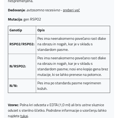
nespremenjena.
Dedovanje
:
avtosomno recesivno
-
preberi več
Mutacija
: gen RSPO2
Genotip
Opis
Pes ima neenakomerno povečano rast dlake
RSPO2/RSPO2:
na obrazu in nogah, kar je v skladu s
standardom pasme.
Pes ima neenakomerno povečano rast dlake
na obrazu in nogah, kar je v skladu s
N/RSPO2:
standardom pasme; nosi eno kopijo gena brez
mutacije, ki se lahko prenese na potomce.
Pes ima po standardu pasme neprimeren
N/N:
kožuh.
Vzorec
: Polna kri odvzeta v EDTA (1,0 ml) ali bris ustne sluznice
odvzet s sterilno ščetko. Podrobne informacije o vzorčenju lahko
najdete
tukaj
.