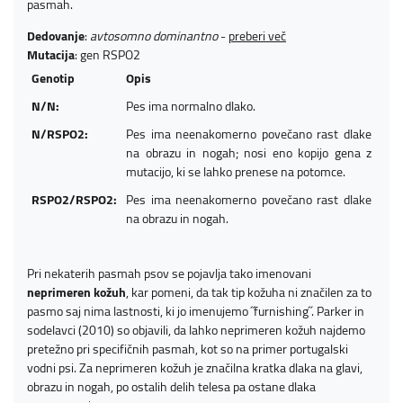
pasmah.
Dedovanje
:
avtosomno dominantno
-
preberi več
Mutacija
: gen RSPO2
Genotip
Opis
N/N:
Pes ima normalno dlako.
N/RSPO2:
Pes ima neenakomerno povečano rast dlake
na obrazu in nogah; nosi eno kopijo gena z
mutacijo, ki se lahko prenese na potomce.
RSPO2/RSPO2:
Pes ima neenakomerno povečano rast dlake
na obrazu in nogah.
Pri nekaterih pasmah psov se pojavlja tako imenovani
neprimeren kožuh
, kar pomeni, da tak tip kožuha ni značilen za to
pasmo saj nima lastnosti, ki jo imenujemo ˝furnishing˝. Parker in
sodelavci (2010) so objavili, da lahko neprimeren kožuh najdemo
pretežno pri specifičnih pasmah, kot so na primer portugalski
vodni psi. Za neprimeren kožuh je značilna kratka dlaka na glavi,
obrazu in nogah, po ostalih delih telesa pa ostane dlaka