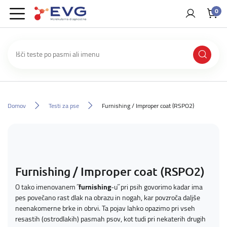
0
Domov
Testi za pse
Furnishing / Improper coat (RSPO2)
Furnishing / Improper coat (RSPO2)
O tako imenovanem ˝
furnishing
-u˝ pri psih govorimo kadar ima
pes povečano rast dlak na obrazu in nogah, kar povzroča daljše
neenakomerne brke in obrvi. Ta pojav lahko opazimo pri vseh
resastih (ostrodlakih) pasmah psov, kot tudi pri nekaterih drugih