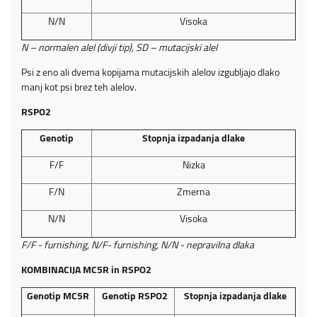
N/N
Visoka
N – normalen alel (divji tip), SD – mutacijski alel
Psi z eno ali dvema kopijama mutacijskih alelov izgubljajo dlako
manj kot psi brez teh alelov.
RSPO2
Genotip
Stopnja izpadanja dlake
F/F
Nizka
F/N
Zmerna
N/N
Visoka
F/F - furnishing, N/F- furnishing, N/N - nepravilna dlaka
KOMBINACIJA MC5R in RSPO2
Genotip MC5R
Genotip RSPO2
Stopnja izpadanja dlake