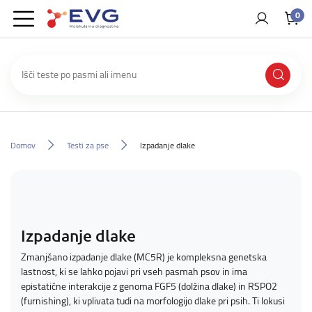
0
Domov
Testi za pse
Izpadanje dlake
Izpadanje dlake
Zmanjšano izpadanje dlake (MC5R) je kompleksna genetska
lastnost, ki se lahko pojavi pri vseh pasmah psov in ima
epistatične interakcije z genoma FGF5 (dolžina dlake) in RSPO2
(furnishing), ki vplivata tudi na morfologijo dlake pri psih. Ti lokusi