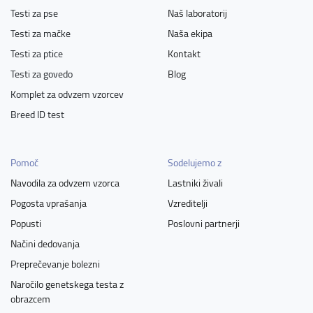
Australian Stumpy Tail Cattle Dog
Auvernejski ptičar
Testi za pse
Naš laboratorij
Avstralski govedar
Avstralski ovčar
Testi za mačke
Naša ekipa
Avstralski ovčar- miniaturni
Avstralski ovčar- toy
Testi za ptice
Kontakt
Avstralski svilnati terier
Avstralski terier
Testi za govedo
Blog
Avstrijski kratkodlaki pinč
Azavak
Komplet za odvzem vzorcev
Azorski govedar (Căo Fila De Săo Miguel)
Barbet
Basenji
Breed ID test
Basset hound
Bauceron
Bavarski barvar
Beagle
Beagle zajčar
Bedlingtonski terier
Belgijski grifon
Pomoč
Sodelujemo z
Belgijski ovčar - Groenendael
Belgijski ovčar - Laekenois
Navodila za odvzem vzorca
Lastniki živali
Belgijski ovčar - Malinois
Belgijski ovčar - Tervueren
Pogosta vprašanja
Vzreditelji
Beli švicarski ovčar
Bergamski ovčar
Bernardinec
Popusti
Poslovni partnerji
Bernski planšarski pes
Biewer terier
Billy
Načini dedovanja
Bloodhound - Pes sv. Huberta
Bolonjec
Bolonka Zwetna
Preprečevanje bolezni
Border terier
Borderski ovčar - Border Collie
Naročilo genetskega testa z
obrazcem
Bordojska doga
Borzoj - ruski hrt