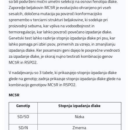
so bili podvrženi močni umetni selekciji na osnovi fenotipa dlake.
Zaporedje beljakovin MC5R je evolucijsko ohranjeno pri vseh
sesalcih, določena mutacija pa povzroči konformacijsko
spremembo v terciarni strukturi beljakovine, ki sodeluje pri
proizvodnji sebuma, kar vpliva na vodoodbojnost in
termoregulacijo, kar lahko povzroči povečano izpadanje dlake.
Genetski test lahko razkrije stopnjo izpadanja dlake pri psu, kar
lahko pomaga pri izbiri psov, primernih za vzrejo, in zmanjšanju
izpadanja dlake. Ker posamezni geni dajejo le povprečne vrednosti
za izpadanje dlake, je skoraj nujno testirati kombinacijo genov
MC5R in RSPO2.
V nadaljevanju so 3 tabele, ki prikazujejo stopnjo izpadanja dlake
glede na genotip; zadnja prikazuje stopnjo izpadanja dlake glede na
kombinacijo genotipov MC5R in RSPO2.
MC5R
Genotip
Stopnja izpadanja dlake
SD/SD
Nizka
SD/N
Zmerna