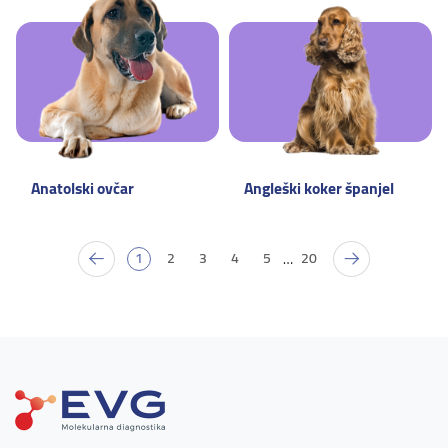
Anatolski ovčar
Angleški koker španjel
1
2
3
4
5
20
…