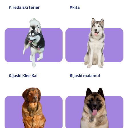
Airedalski terier
Akita
Aljaški Klee Kai
Aljaški malamut