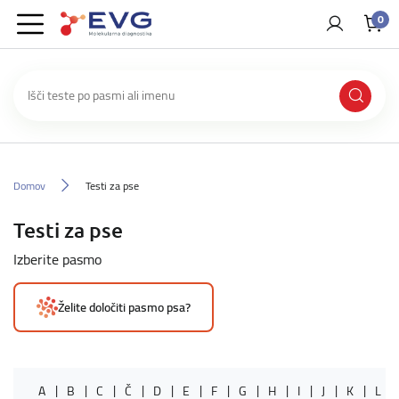
0
Domov
Testi za pse
Testi za pse
Izberite pasmo
Želite določiti pasmo psa?
A
B
C
Č
D
E
F
G
H
I
J
K
L