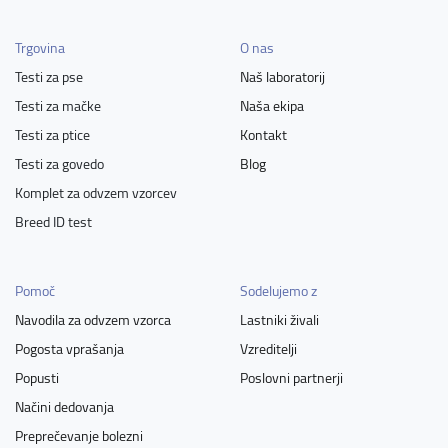
Trgovina
O nas
Testi za pse
Naš laboratorij
Testi za mačke
Naša ekipa
Testi za ptice
Kontakt
Testi za govedo
Blog
Komplet za odvzem vzorcev
Breed ID test
Pomoč
Sodelujemo z
Navodila za odvzem vzorca
Lastniki živali
Pogosta vprašanja
Vzreditelji
Popusti
Poslovni partnerji
Načini dedovanja
Preprečevanje bolezni