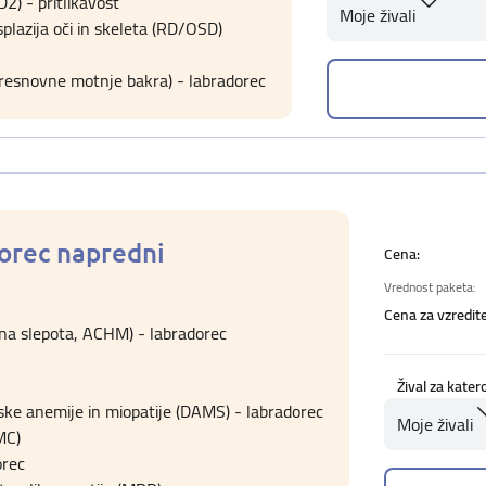
D2) - pritlikavost
Moje živali
splazija oči in skeleta (RD/OSD)
presnovne motnje bakra) - labradorec
orec napredni
Cena:
Vrednost paketa:
Cena za vzredite
na slepota, ACHM) - labradorec
Žival za kater
ske anemije in miopatije (DAMS) - labradorec
Moje živali
MC)
orec