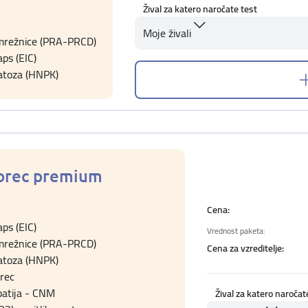
Žival za katero naročate test
Moje živali
 mrežnice (PRA-PRCD)
ps (EIC)
atoza (HNPK)
dorec premium
Cena:
ps (EIC)
Vrednost paketa:
 mrežnice (PRA-PRCD)
Cena za vzreditelje:
atoza (HNPK)
orec
atija - CNM
Žival za katero naročat