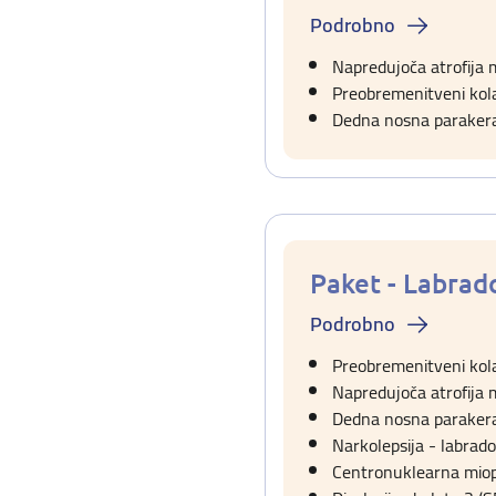
Podrobno
Napredujoča atrofija
Preobremenitveni kola
Dedna nosna paraker
Paket - Labra
Podrobno
Preobremenitveni kola
Napredujoča atrofija
Dedna nosna paraker
Narkolepsija - labrad
Centronuklearna miop