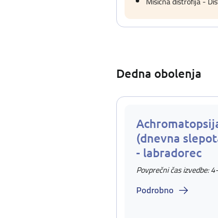
Mišična distrofija - D
Dedna obolenja
Achromatopsij
(dnevna slepo
- labradorec
Povprečni čas izvedbe: 4
Podrobno