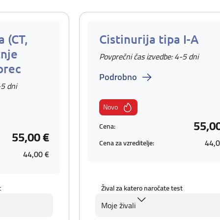
 (CT,
Cistinurija tipa I-A
nje
Povprečni čas izvedbe: 4-5 dni
orec
Podrobno
-5 dni
Novo
55,0
Cena:
55,00 €
44,0
Cena za vzreditelje:
44,00 €
t
Žival za katero naročate test
Moje živali