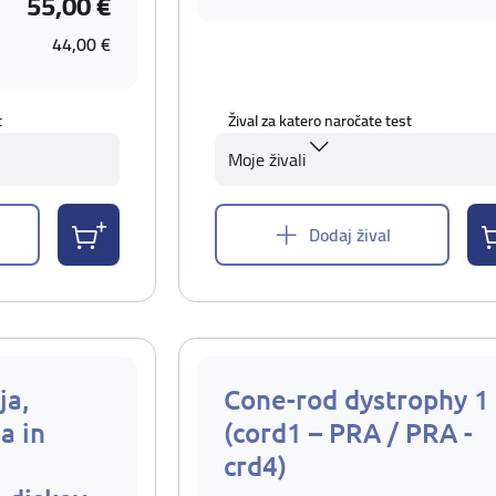
55,00 €
44,00 €
t
Žival za katero naročate test
Moje živali
Dodaj žival
ja,
Cone-rod dystrophy 1
a in
(cord1 – PRA / PRA -
crd4)