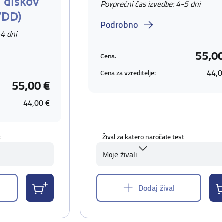
 diskov
Povprečni čas izvedbe: 4-5 dni
VDD)
Podrobno
-4 dni
55,0
Cena:
44,0
Cena za vzreditelje:
55,00 €
44,00 €
t
Žival za katero naročate test
Moje živali
Dodaj žival