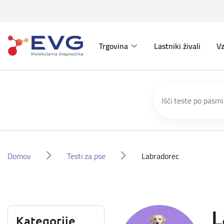
Trgovina
Lastniki živali
Vz
Domov
Testi za pse
Labradorec
L
Kategorije