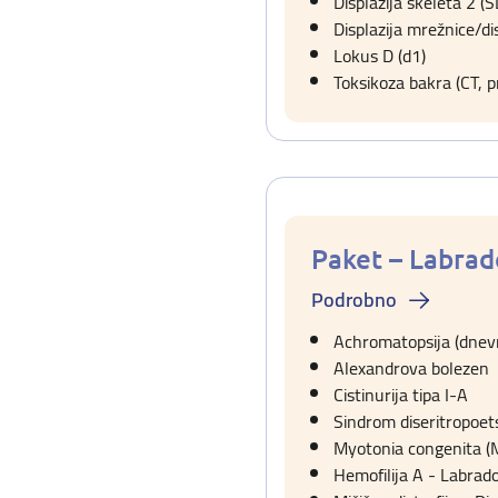
Displazija skeleta 2 (S
Displazija mrežnice/di
Lokus D (d1)
Toksikoza bakra (CT, 
Paket – Labrad
Podrobno
Achromatopsija (dnev
Alexandrova bolezen
Cistinurija tipa I-A
Sindrom diseritropoet
Myotonia congenita (
Hemofilija A - Labrad