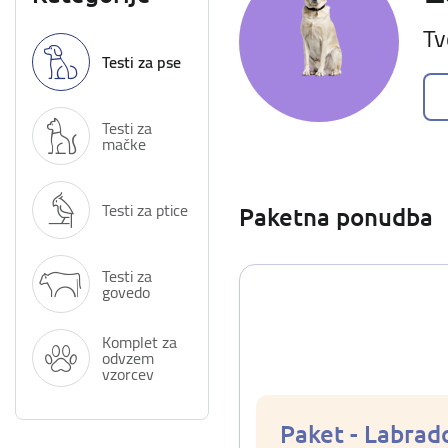
Tv
Testi za pse
Testi za
mačke
Testi za ptice
Paketna ponudba
Testi za
govedo
Komplet za
odvzem
vzorcev
Paket - Labrad