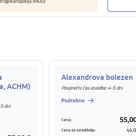
istroglikanopatija (MDD)
a
Alexandrova bolezen
ta, ACHM)
Povprečni čas izvedbe: 4-5 dni
Podrobno
-5 dni
55,0
Cena:
44,0
Cena za vzreditelje: