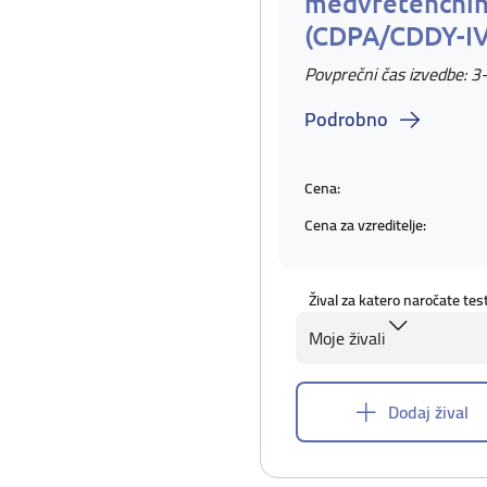
medvretenčnih
(CDPA/CDDY-I
Povprečni čas izvedbe: 3
Podrobno
Cena:
Cena za vzreditelje:
Žival za katero naročate tes
Moje živali
Dodaj žival