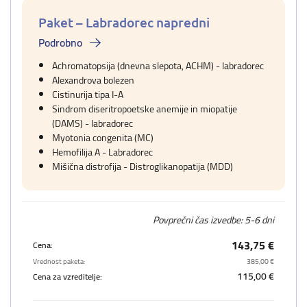
Paket – Labradorec napredni
Podrobno
Achromatopsija (dnevna slepota, ACHM) - labradorec
Alexandrova bolezen
Cistinurija tipa I-A
Sindrom diseritropoetske anemije in miopatije
(DAMS) - labradorec
Myotonia congenita (MC)
Hemofilija A - Labradorec
Mišična distrofija - Distroglikanopatija (MDD)
Povprečni čas izvedbe: 5-6 dni
143,75 €
Cena:
Vrednost paketa:
385,00 €
115,00 €
Cena za vzreditelje: