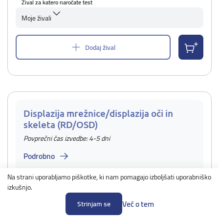
Žival za katero naročate test
Moje živali
Dodaj žival
Displazija mrežnice/displazija oči in
skeleta (RD/OSD)
Povprečni čas izvedbe: 4-5 dni
Podrobno
Na strani uporabljamo piškotke, ki nam pomagajo izboljšati uporabniško
55,00 €
Cena:
izkušnjo.
44,00 €
Cena za vzreditelje:
Več o tem
Strinjam se